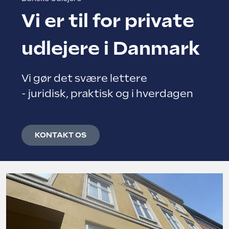
Vi er til for private
Struer Grundejerforening
Udlejerforeningen Vestfyn
udlejere i Danmark
Udlejerforeningen Midtvest
Vejle Grundejerforening
Udlejerforeningen Aarhus
Vi gør det svære lettere
- juridisk, praktisk og i hverdagen
Viborg Udlejerforening
.
KONTAKT OS