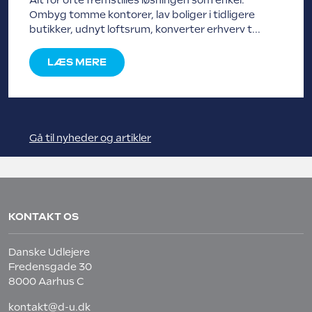
Alt for ofte fremstilles løsningen som enkel:
Ombyg tomme kontorer, lav boliger i tidligere
butikker, udnyt loftsrum, konverter erhverv t...
LÆS MERE
Gå til nyheder og artikler
KONTAKT OS
Danske Udlejere
Fredensgade 30
8000 Aarhus C
kontakt@d-u.dk