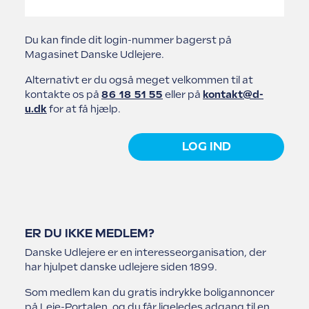
Struer Grundejerforening
Udlejerforeningen Vestfyn
Du kan finde dit login-nummer bagerst på
Magasinet Danske Udlejere.
Udlejerforeningen Midtvest
Vejle Grundejerforening
Alternativt er du også meget velkommen til at
kontakte os på
86 18 51 55
eller på
kontakt@d-
Udlejerforeningen Aarhus
u.dk
for at få hjælp.
Viborg Udlejerforening
LOG IND
ER DU IKKE MEDLEM?
Danske Udlejere er en interesseorganisation, der
har hjulpet danske udlejere siden 1899.
Som medlem kan du gratis indrykke boligannoncer
på Leje-Portalen, og du får ligeledes adgang til en