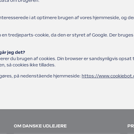
 data om brugeren.
 interesserede i at optimere brugen af vores hjemmeside, og derf
en tredjeparts-cookie, da den er styret af Google. Der bruges 
går jeg det?
er du brugen af cookies. Din browser er sandsynligvis opsat t
, så cookies ikke tillades.
t gøres, på nedenstående hjemmeside:
https://www.cookiebot
OM DANSKE UDLEJERE
PR