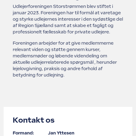
Udlejerforeningen Storstrømmen blev stiftet i
Struer Grundejerforening
Udlejerforeningen Vestfyn
januar 2023. Foreningen har til formål at varetage
og styrke udlejernes interesser i den sydøstlige del
af Region Sjælland samt at skabe et fagligt og
Udlejerforeningen Midtvest
Vejle Grundejerforening
professionelt fællesskab for private udlejere.
Udlejerforeningen Aarhus
Foreningen arbejder for at give medlemmerne
relevant viden og støtte gennem kurser,
medlemsmøder og løbende videndeling om
Viborg Udlejerforening
aktuelle udlejerrelaterede spørgsmål , herunder
lejelovgivning, praksis og andre forhold af
betydning for udlejning.
Kontakt os
Formand:
Jan Yttesen