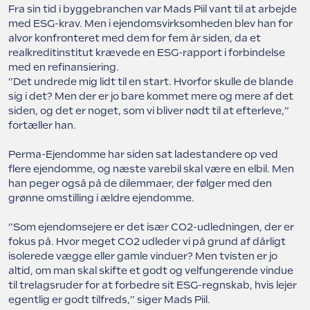
Fra sin tid i byggebranchen var Mads Piil vant til at arbejde
med ESG-krav. Men i ejendomsvirksomheden blev han for
alvor konfronteret med dem for fem år siden, da et
realkreditinstitut krævede en ESG-rapport i forbindelse
med en refinansiering.
”Det undrede mig lidt til en start. Hvorfor skulle de blande
sig i det? Men der er jo bare kommet mere og mere af det
siden, og det er noget, som vi bliver nødt til at efterleve,”
fortæller han.
Perma-Ejendomme har siden sat ladestandere op ved
flere ejendomme, og næste varebil skal være en elbil. Men
han peger også på de dilemmaer, der følger med den
grønne omstilling i ældre ejendomme.
”Som ejendomsejere er det især CO2-udledningen, der er
fokus på. Hvor meget CO2 udleder vi på grund af dårligt
isolerede vægge eller gamle vinduer? Men tvisten er jo
altid, om man skal skifte et godt og velfungerende vindue
til trelagsruder for at forbedre sit ESG-regnskab, hvis lejer
egentlig er godt tilfreds,” siger Mads Piil.