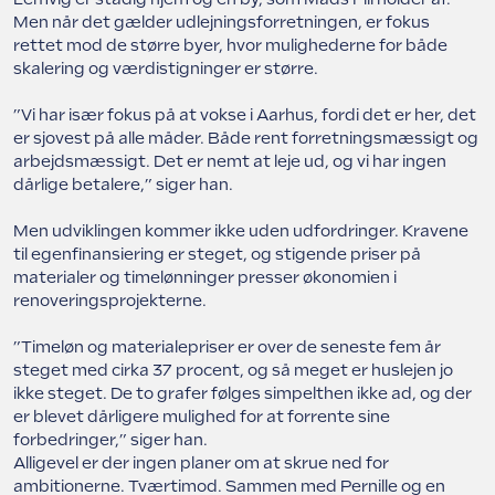
Men når det gælder udlejningsforretningen, er fokus
rettet mod de større byer, hvor mulighederne for både
skalering og værdistigninger er større.
”Vi har især fokus på at vokse i Aarhus, fordi det er her, det
er sjovest på alle måder. Både rent forretningsmæssigt og
arbejdsmæssigt. Det er nemt at leje ud, og vi har ingen
dårlige betalere,” siger han.
Men udviklingen kommer ikke uden udfordringer. Kravene
til egenfinansiering er steget, og stigende priser på
materialer og timelønninger presser økonomien i
renoveringsprojekterne.
”Timeløn og materialepriser er over de seneste fem år
steget med cirka 37 procent, og så meget er huslejen jo
ikke steget. De to grafer følges simpelthen ikke ad, og der
er blevet dårligere mulighed for at forrente sine
forbedringer,” siger han.
Alligevel er der ingen planer om at skrue ned for
ambitionerne. Tværtimod. Sammen med Pernille og en