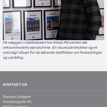
På væggen i mødelokalet har Mads Piil samlet alle
virksomhedens ejendomme. En visuel påmindelse og et
naturligt afsæt for de løbende drøftelser om forbedringer
og udvikling.
KONTAKT OS
Danske Udlejere
Fredensgade 30
8000 Aarhus C