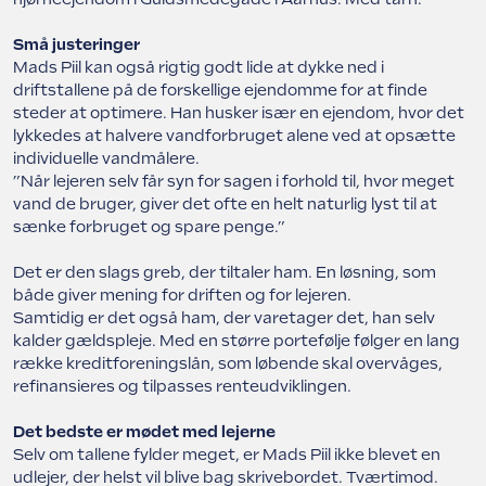
Små justeringer
Mads Piil kan også rigtig godt lide at dykke ned i
driftstallene på de forskellige ejendomme for at finde
steder at optimere. Han husker især en ejendom, hvor det
lykkedes at halvere vandforbruget alene ved at opsætte
individuelle vandmålere.
”Når lejeren selv får syn for sagen i forhold til, hvor meget
vand de bruger, giver det ofte en helt naturlig lyst til at
sænke forbruget og spare penge.”
Det er den slags greb, der tiltaler ham. En løsning, som
både giver mening for driften og for lejeren.
Samtidig er det også ham, der varetager det, han selv
kalder gældspleje. Med en større portefølje følger en lang
række kreditforeningslån, som løbende skal overvåges,
refinansieres og tilpasses renteudviklingen.
Det bedste er mødet med lejerne
Selv om tallene fylder meget, er Mads Piil ikke blevet en
udlejer, der helst vil blive bag skrivebordet. Tværtimod.