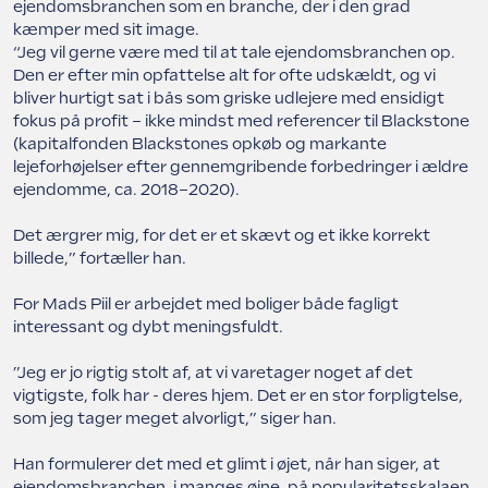
ejendomsbranchen som en branche, der i den grad
kæmper med sit image.
“Jeg vil gerne være med til at tale ejendomsbranchen op.
Den er efter min opfattelse alt for ofte udskældt, og vi
bliver hurtigt sat i bås som griske udlejere med ensidigt
fokus på profit – ikke mindst med referencer til Blackstone
(kapitalfonden Blackstones opkøb og markante
lejeforhøjelser efter gennemgribende forbedringer i ældre
ejendomme, ca. 2018–2020).
Det ærgrer mig, for det er et skævt og et ikke korrekt
billede,” fortæller han.
For Mads Piil er arbejdet med boliger både fagligt
interessant og dybt meningsfuldt.
”Jeg er jo rigtig stolt af, at vi varetager noget af det
vigtigste, folk har - deres hjem. Det er en stor forpligtelse,
som jeg tager meget alvorligt,” siger han.
Han formulerer det med et glimt i øjet, når han siger, at
ejendomsbranchen, i manges øjne, på popularitetsskalaen