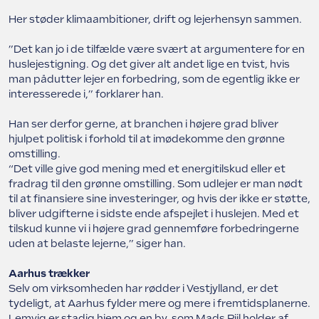
Her støder klimaambitioner, drift og lejerhensyn sammen.
”Det kan jo i de tilfælde være svært at argumentere for en
huslejestigning. Og det giver alt andet lige en tvist, hvis
man pådutter lejer en forbedring, som de egentlig ikke er
interesserede i,” forklarer han.
Han ser derfor gerne, at branchen i højere grad bliver
hjulpet politisk i forhold til at imødekomme den grønne
omstilling.
“Det ville give god mening med et energitilskud eller et
fradrag til den grønne omstilling. Som udlejer er man nødt
til at finansiere sine investeringer, og hvis der ikke er støtte,
bliver udgifterne i sidste ende afspejlet i huslejen. Med et
tilskud kunne vi i højere grad gennemføre forbedringerne
uden at belaste lejerne,” siger han.
Aarhus trækker
Selv om virksomheden har rødder i Vestjylland, er det
tydeligt, at Aarhus fylder mere og mere i fremtidsplanerne.
Lemvig er stadig hjem og en by, som Mads Piil holder af.