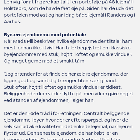
Lemvig for at frigøre kapital til en portefølje på 48 lejemål i
Holstebro, som de havde fået øje på. Siden har de udvidet
portefølen mod øst og har i dag både lejemål i Randers og i
Aarhus.
Bynære ejendomme med potentiale
Når Mads Piil beskriver, hvilke ejendomme der tiltaler ham
mest, er han ikke i tvivl. Han taler begejstret om klassiske
byejendomme med stuk, højt til loftet og smukke vinduer.
Og meget gerne med et smukt tårn.
”Jeg brænder for at finde de her ældre ejendomme, der
ligger godt og samtidig trænger til en kærlig hånd.
Stuklofter, højt til loftet og smukke vinduer er tidløst.
Beliggenheden kan vi ikke flytte på, men vi kan gøre noget
ved standen af ejendommen,” siger han.
Det er den røde tråd i forretningen: Centralt beliggende
ejendomme i byer, hvor der er efterspørgsel, og hvor de
selv kan udvikle kvaliteten i det enkelte lejemål, når lejeren
flytter ud. Den seneste ejendom, de har købt, er en
hjørneejendom i Guldsmedegade i Aarhus. Med tårn.