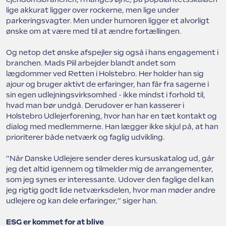
lige akkurat ligger over rockerne, men lige under
parkeringsvagter. Men under humoren ligger et alvorligt
ønske om at være med til at ændre fortællingen.
Og netop det ønske afspejler sig også i hans engagement i
branchen. Mads Piil arbejder blandt andet som
lægdommer ved Retten i Holstebro. Her holder han sig
ajour og bruger aktivt de erfaringer, han får fra sagerne i
sin egen udlejningsvirksomhed - ikke mindst i forhold til,
hvad man bør undgå. Derudover er han kasserer i
Holstebro Udlejerforening, hvor han har en tæt kontakt og
dialog med medlemmerne. Han lægger ikke skjul på, at han
prioriterer både netværk og faglig udvikling.
”Når Danske Udlejere sender deres kursuskatalog ud, går
jeg det altid igennem og tilmelder mig de arrangementer,
som jeg synes er interessante. Udover den faglige del kan
jeg rigtig godt lide netværksdelen, hvor man møder andre
udlejere og kan dele erfaringer,” siger han.
ESG er kommet for at blive