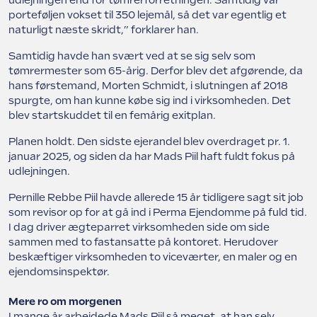
udlejningen end for tømrerforretningen. Samtidig var
porteføljen vokset til 350 lejemål, så det var egentlig et
naturligt næste skridt,” forklarer han.
Samtidig havde han svært ved at se sig selv som
tømrermester som 65-årig. Derfor blev det afgørende, da
hans førstemand, Morten Schmidt, i slutningen af 2018
spurgte, om han kunne købe sig ind i virksomheden. Det
blev startskuddet til en femårig exitplan.
Planen holdt. Den sidste ejerandel blev overdraget pr. 1.
januar 2025, og siden da har Mads Piil haft fuldt fokus på
udlejningen.
Pernille Rebbe Piil havde allerede 15 år tidligere sagt sit job
som revisor op for at gå ind i Perma Ejendomme på fuld tid.
I dag driver ægteparret virksomheden side om side
sammen med to fastansatte på kontoret. Herudover
beskæftiger virksomheden to viceværter, en maler og en
ejendomsinspektør.
Mere ro om morgenen
I mange år arbejdede Mads Piil så meget, at han selv