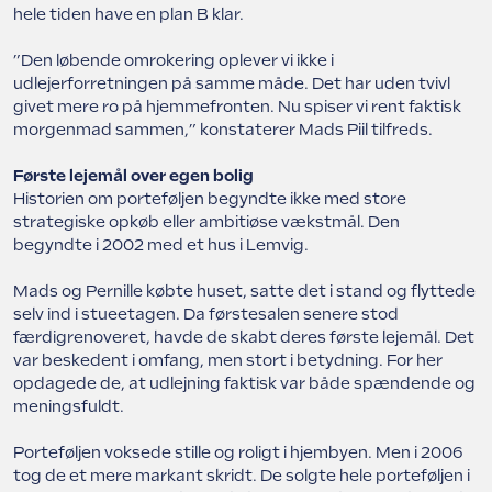
hele tiden have en plan B klar.
”Den løbende omrokering oplever vi ikke i
udlejerforretningen på samme måde. Det har uden tvivl
givet mere ro på hjemmefronten. Nu spiser vi rent faktisk
morgenmad sammen,” konstaterer Mads Piil tilfreds.
Første lejemål over egen bolig
Historien om porteføljen begyndte ikke med store
strategiske opkøb eller ambitiøse vækstmål. Den
begyndte i 2002 med et hus i Lemvig.
Mads og Pernille købte huset, satte det i stand og flyttede
selv ind i stueetagen. Da førstesalen senere stod
færdigrenoveret, havde de skabt deres første lejemål. Det
var beskedent i omfang, men stort i betydning. For her
opdagede de, at udlejning faktisk var både spændende og
meningsfuldt.
Porteføljen voksede stille og roligt i hjembyen. Men i 2006
tog de et mere markant skridt. De solgte hele porteføljen i