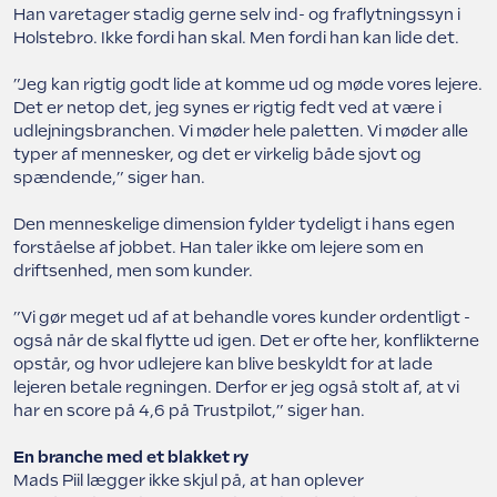
Han varetager stadig gerne selv ind- og fraflytningssyn i
Holstebro. Ikke fordi han skal. Men fordi han kan lide det.
”Jeg kan rigtig godt lide at komme ud og møde vores lejere.
Det er netop det, jeg synes er rigtig fedt ved at være i
udlejningsbranchen. Vi møder hele paletten. Vi møder alle
typer af mennesker, og det er virkelig både sjovt og
spændende,” siger han.
Den menneskelige dimension fylder tydeligt i hans egen
forståelse af jobbet. Han taler ikke om lejere som en
driftsenhed, men som kunder.
”Vi gør meget ud af at behandle vores kunder ordentligt -
også når de skal flytte ud igen. Det er ofte her, konflikterne
opstår, og hvor udlejere kan blive beskyldt for at lade
lejeren betale regningen. Derfor er jeg også stolt af, at vi
har en score på 4,6 på Trustpilot,” siger han.
En branche med et blakket ry
Mads Piil lægger ikke skjul på, at han oplever