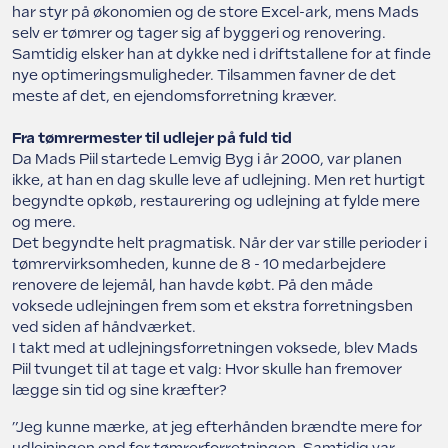
har styr på økonomien og de store Excel-ark, mens Mads
selv er tømrer og tager sig af byggeri og renovering.
Samtidig elsker han at dykke ned i driftstallene for at finde
nye optimeringsmuligheder. Tilsammen favner de det
meste af det, en ejendomsforretning kræver.
Fra tømrermester til udlejer på fuld tid
Da Mads Piil startede Lemvig Byg i år 2000, var planen
ikke, at han en dag skulle leve af udlejning. Men ret hurtigt
begyndte opkøb, restaurering og udlejning at fylde mere
og mere.
Det begyndte helt pragmatisk. Når der var stille perioder i
tømrervirksomheden, kunne de 8 - 10 medarbejdere
renovere de lejemål, han havde købt. På den måde
voksede udlejningen frem som et ekstra forretningsben
ved siden af håndværket.
I takt med at udlejningsforretningen voksede, blev Mads
Piil tvunget til at tage et valg: Hvor skulle han fremover
lægge sin tid og sine kræfter?
”Jeg kunne mærke, at jeg efterhånden brændte mere for